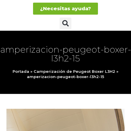
¿Necesitas ayuda?
amperizacion-peugeot-boxer-
l3h2-15
Portada
»
Camperización de Peugeot Boxer L3H2
»
amperizacion-peugeot-boxer-l3h2-15